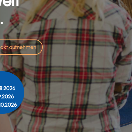
elt
.
takt aufnehmen
8.2026
.2026
10.2026