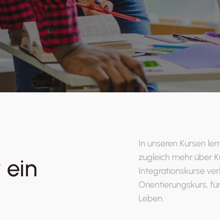
In unseren Kursen le
zugleich mehr über Ku
 ein
Integrationskurse ve
Orientierungskurs, fü
Leben.