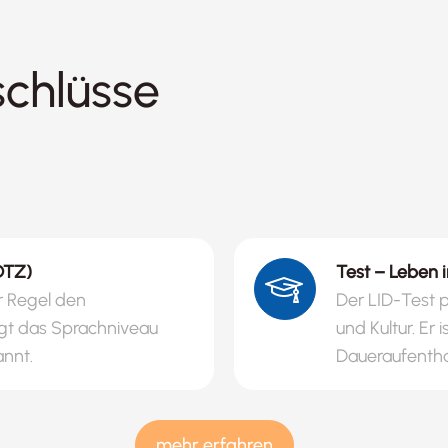
schlüsse
.
DTZ)
Test – Leben i
r Regel den
Der LID-Test pr
igt das Sprachniveau
und Kultur. Er
annt.
Daueraufentha
mehr erfahren