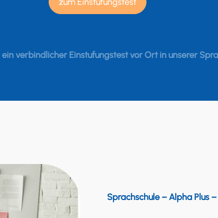
zum Einstufungstest
ein verbindlicher Einstufungstest vor Ort in unserer Spr
Sprachschule – Alpha Plus 