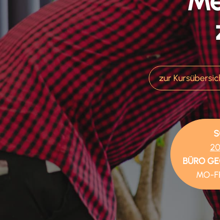
Me
zur Kursübersic
S
20
BÜRO G
MO-FR