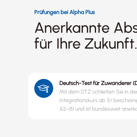
Prüfungen bei Alpha Plus
Anerkannte Ab
für Ihre Zukunft
Deutsch-Test für Zuwanderer (
Mit dem DTZ schließen Sie in de
Integrationskurs ab. Er beschein
A2–B1 und ist bundesweit anerk