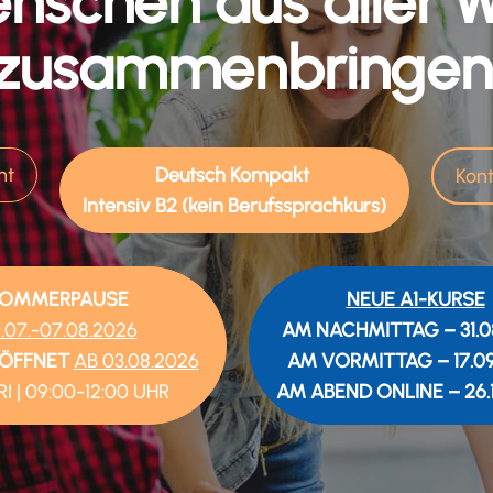
nschen aus aller W
zusammenbringen
ht
Deutsch Kompakt
Kon
Intensiv B2 (kein Berufssprachkurs)
OMMERPAUSE
NEUE A1-KURSE
.07.-07.08.2026
AM NACHMITTAG – 31.0
EÖFFNET
AB
03.08.2026
AM VORMITTAG – 17.09
I | 09:00-12:00 UHR
AM ABEND ONLINE – 26.